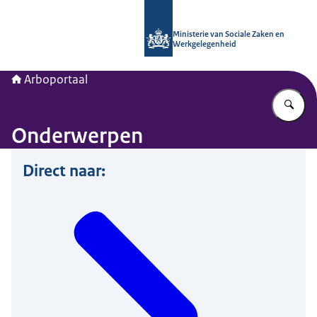
Naar de homepage van Arboportaal
Ministerie van Sociale Zaken en
Werkgelegenheid
Arboportaal
Vu
Onderwerpen
Direct naar: