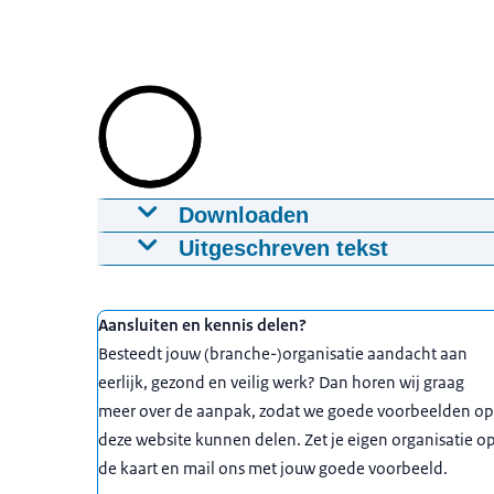
Downloaden
Animatie Eerlijk, gezond en veilig werk
Uitgeschreven tekst
20-05-2020
00:01:41
mp4
32,4 MB
Een belangrijke basis voor goed werkgeverscha
werk. De verantwoordelijkheid hiervoor ligt b
Download
Uitgelicht
Aansluiten en kennis delen?
branche en de werknemer hebben hierin een b
Besteedt jouw (branche-)organisatie aandacht aan
Ondertiteling
De branche kan werkgevers begeleiden in het 
eerlijk, gezond en veilig werk? Dan horen wij graag
srt
1,7 KB
gezond en veilig beleid. Door te ondersteunen
meer over de aanpak, zodat we goede voorbeelden op
faciliteren via keurmerken of gedragscodes.
deze website kunnen delen. Zet je eigen organisatie o
Download
de kaart en mail ons met jouw goede voorbeeld.
De werknemer kan ideeen aandragen om eerlij