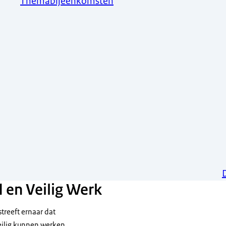
Themabijeenkomsten
 en Veilig Werk
treeft ernaar dat
ilig kunnen werken.