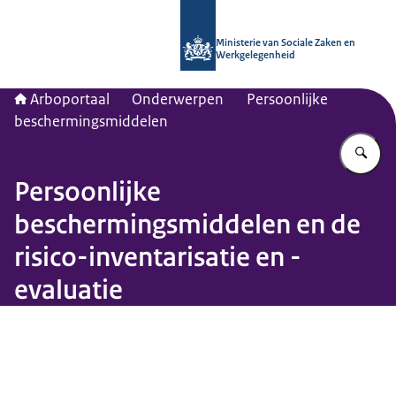
Naar de homepage van Arboportaal
Ministerie van Sociale Zaken en
Werkgelegenheid
Arboportaal
Onderwerpen
Persoonlijke
beschermingsmiddelen
Vu
Persoonlijke
beschermingsmiddelen en de
risico-inventarisatie en -
evaluatie
Beeld: © Arboportaal