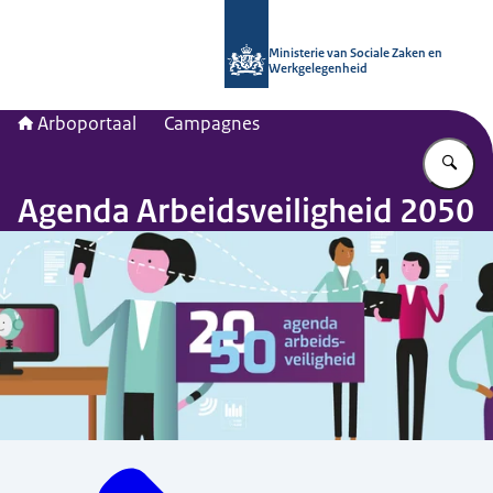
Naar de homepage van Arboportaal
Ministerie van Sociale Zaken en
Werkgelegenheid
Arboportaal
Campagnes
Vu
Agenda Arbeidsveiligheid 2050
Menu