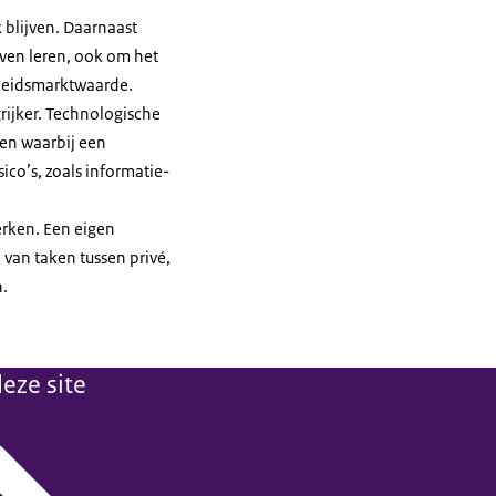
 blijven. Daarnaast
ven leren, ook om het
arbeidsmarktwaarde.
rijker. Technologische
 en waarbij een
co’s, zoals informatie-
erken. Een eigen
 van taken tussen privé,
n.
eze site