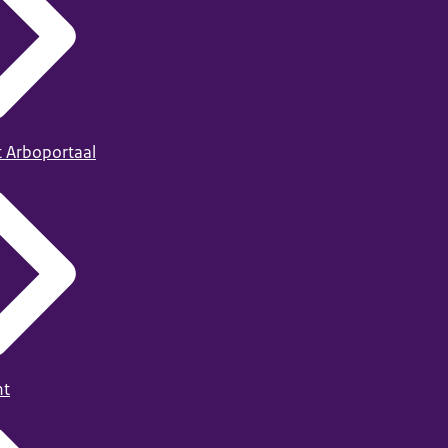
t Arboportaal
ht