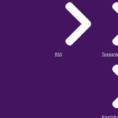
RSS
Toegank
Kwetsba