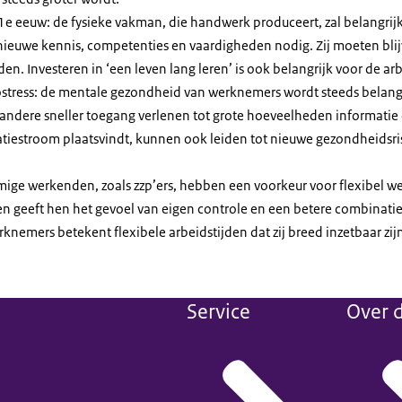
 eeuw: de fysieke vakman, die handwerk produceert, zal belangrijk
euwe kennis, competenties en vaardigheden nodig. Zij moeten blij
en. Investeren in ‘een leven lang leren’ is ook belangrijk voor de 
ostress: de mentale gezondheid van werknemers wordt steeds belang
 andere sneller toegang verlenen tot grote hoeveelheden informatie
estroom plaatsvindt, kunnen ook leiden tot nieuwe gezondheidsrisi
ige werkenden, zoals zzp’ers, hebben een voorkeur voor flexibel w
en geeft hen het gevoel van eigen controle en een betere combinatie
knemers betekent flexibele arbeidstijden dat zij breed inzetbaar zij
Service
Over d