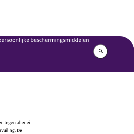
 persoonlijke beschermingsmiddelen
Vul in wat u z
 tegen allerlei
rvuiling. De