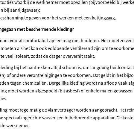
ituaties waarbij de werknemer moet opvallen (bijvoorbeeld bij werke
n bij aanrijdgevaar);
escherming te geven voor het werken met een kettingzaag.
mgegaan met beschermende kleding?
et vooral comfortabel zijn en mag niet hinderen. Het moet zo veel
en moeten als het kan ook voldoende ventilerend zijn om te voorkome
e veel isoleert, zodat de drager oververhit raakt.
 kleding bij het aantrekken altijd schoon is, om langdurig huidcontact
ën) of andere verontreinigingen te voorkomen. Dat geldt in het bij
en tegen chemicaliën. Dergelijke kleding wordt na afloop vaak af
leding moet worden afgespoeld (bij asbest) of enkele malen gewassen 
ties.
ding moet regelmatig de vlamvertrager worden aangebracht. Het rein
e speciaal ingerichte wasserij en bijbehorende apparatuur. De koste
n de werknemer.