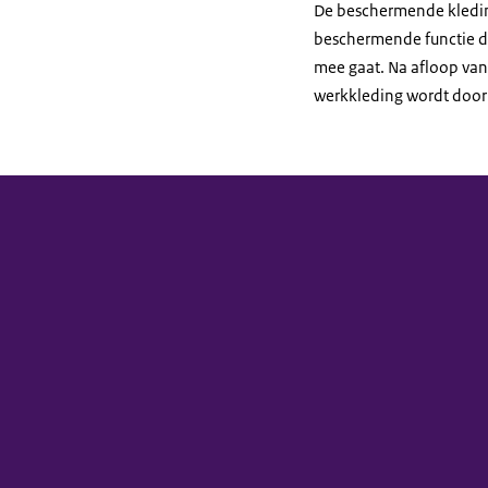
De beschermende kledin
beschermende functie do
mee gaat. Na afloop va
werkkleding wordt door