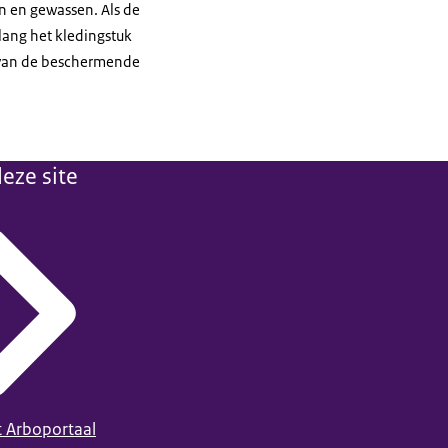
n en gewassen. Als de
lang het kledingstuk
 van de beschermende
eze site
t Arboportaal