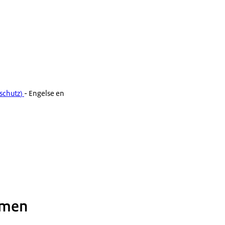
sschutz
)
- Engelse en
emen