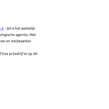
k 4
- Dit is het wettelijk
ologische agentia. Met
gever en medewerker
f hoe je bedrijf er op dit