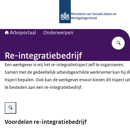
Naar de homepage van Arboportaal
Ministerie van Sociale Zaken en
Werkgelegenheid
Arboportaal
Onderwerpen
Vu
Re-integratiebedrijf
Een werkgever is vrij het re-integratietraject zelf te organiseren.
Samen met de gedeeltelijk arbeidsgeschikte werknemer kan hij di
traject bepalen. Ook kan de werkgever ervoor kiezen dit traject uit
te besteden aan een re-integratiebedrijf.
Vergroot afbeelding Re-integratiebedrijf
Voordelen re-integratiebedrijf