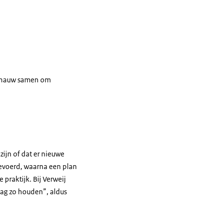
n nauw samen om
ijn of dat er nieuwe
tgevoerd, waarna een plan
 praktijk. Bij Verweij
raag zo houden”, aldus