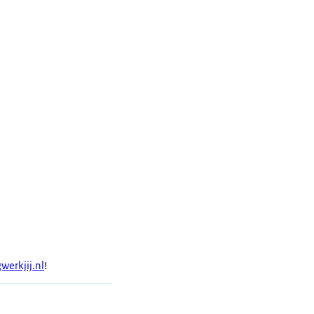
werkjij.nl
!