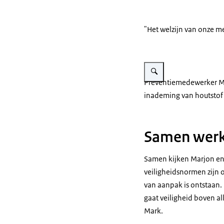
"Het welzijn van onze me
Vergroot afbeelding Marjon
Preventiemedewerker M
inademing van houtstof 
Samen werke
Samen kijken Marjon en 
veiligheidsnormen zijn o
van aanpak is ontstaan. 
gaat veiligheid boven all
Mark.