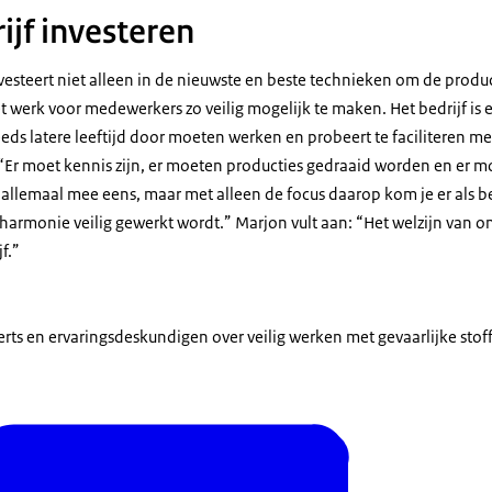
rijf investeren
esteert niet alleen in de nieuwste en beste technieken om de product
werk voor medewerkers zo veilig mogelijk te maken. Het bedrijf is e
eds latere leeftijd door moeten werken en probeert te faciliteren me
: “Er moet kennis zijn, er moeten producties gedraaid worden en er 
allemaal mee eens, maar met alleen de focus daarop kom je er als bed
in harmonie veilig gewerkt wordt.” Marjon vult aan: “Het welzijn van 
f.”
rts en ervaringsdeskundigen over veilig werken met gevaarlijke stof