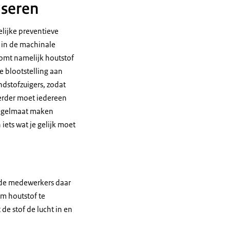
iseren
elijke preventieve
g in de machinale
komt namelijk houtstof
e blootstelling aan
ndstofzuigers, zodat
erder moet iedereen
egelmaat maken
iets wat je gelijk moet
t de medewerkers daar
m houtstof te
de stof de lucht in en