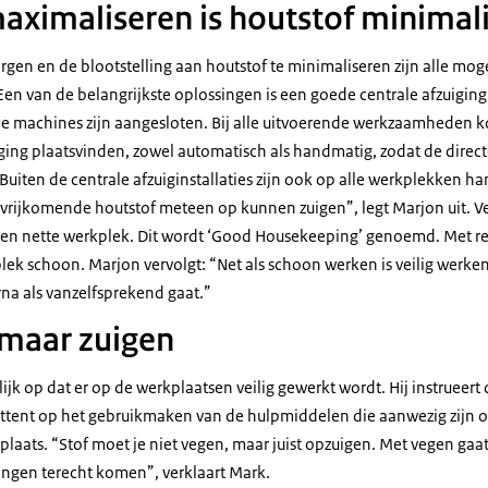
maximaliseren is houtstof minimal
gen en de blootstelling aan houtstof te minimaliseren zijn alle mog
Een van de belangrijkste oplossingen is een goede centrale afzuigin
le machines zijn aangesloten. Bij alle uitvoerende werkzaamheden 
iging plaatsvinden, zowel automatisch als handmatig, zodat de direct
“Buiten de centrale afzuiginstallaties zijn ook op alle werkplekken ha
vrijkomende houtstof meteen op kunnen zuigen”, legt Marjon uit. V
en nette werkplek. Dit wordt ‘
Good Housekeeping
’ genoemd. Met r
k schoon. Marjon vervolgt: “Net als schoon werken is veilig werken 
rna als vanzelfsprekend gaat.”
 maar zuigen
ijk op dat er op de werkplaatsen veilig gewerkt wordt. Hij instrueer
attent op het gebruikmaken van de hulpmiddelen die aanwezig zijn o
laats. “Stof moet je niet vegen, maar juist opzuigen. Met vegen gaat 
longen terecht komen”, verklaart Mark.