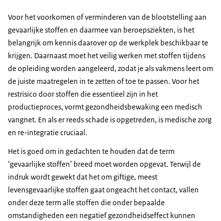
Longarts Jos over veilig werken met
gevaarlijke stoffen
Voor het voorkomen of verminderen van de blootstelling aan
03-07-2020
01:09
mp4
92,6 MB
gevaarlijke stoffen en daarmee van beroepsziekten, is het
belangrijk om kennis daarover op de werkplek beschikbaar te
Download
krijgen. Daarnaast moet het veilig werken met stoffen tijdens
de opleiding worden aangeleerd, zodat je als vakmens leert om
Ondertiteling
de juiste maatregelen in te zetten of toe te passen. Voor het
srt
restrisico door stoffen die essentieel zijn in het
Download
productieproces, vormt gezondheidsbewaking een medisch
vangnet. En als er reeds schade is opgetreden, is medische zorg
en re-integratie cruciaal.
Het is goed om in gedachten te houden dat de term
‘gevaarlijke stoffen’ breed moet worden opgevat. Terwijl de
indruk wordt gewekt dat het om giftige, meest
levensgevaarlijke stoffen gaat ongeacht het contact, vallen
onder deze term alle stoffen die onder bepaalde
omstandigheden een negatief gezondheidseffect kunnen