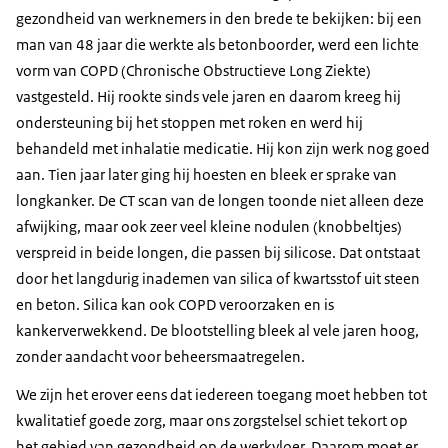
gezondheid van werknemers in den brede te bekijken: bij een
man van 48 jaar die werkte als betonboorder, werd een lichte
vorm van COPD (Chronische Obstructieve Long Ziekte)
vastgesteld. Hij rookte sinds vele jaren en daarom kreeg hij
ondersteuning bij het stoppen met roken en werd hij
behandeld met inhalatie medicatie. Hij kon zijn werk nog goed
aan. Tien jaar later ging hij hoesten en bleek er sprake van
longkanker. De CT scan van de longen toonde niet alleen deze
afwijking, maar ook zeer veel kleine nodulen (knobbeltjes)
verspreid in beide longen, die passen bij silicose. Dat ontstaat
door het langdurig inademen van silica of kwartsstof uit steen
en beton. Silica kan ook COPD veroorzaken en is
kankerverwekkend. De blootstelling bleek al vele jaren hoog,
zonder aandacht voor beheersmaatregelen.
We zijn het erover eens dat iedereen toegang moet hebben tot
kwalitatief goede zorg, maar ons zorgstelsel schiet tekort op
het gebied van gezondheid op de werkvloer. Daarom moet er