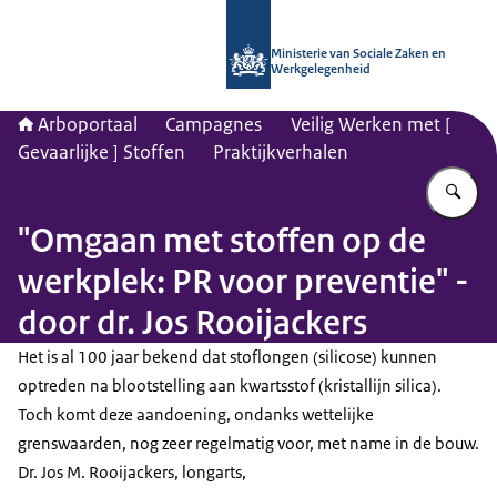
Naar de homepage van Arboportaal
Ministerie van Sociale Zaken en
Werkgelegenheid
Arboportaal
Campagnes
Veilig Werken met [
Gevaarlijke ] Stoffen
Praktijkverhalen
Vu
"Omgaan met stoffen op de
werkplek: PR voor preventie" -
door dr. Jos Rooijackers
Het is al 100 jaar bekend dat stoflongen (silicose) kunnen
optreden na blootstelling aan kwartsstof (kristallijn silica).
Toch komt deze aandoening, ondanks wettelijke
grenswaarden, nog zeer regelmatig voor, met name in de bouw.
Dr. Jos M. Rooijackers, longarts,