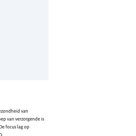
gezondheid van
oep van verzorgende is
De focus lag op
O.