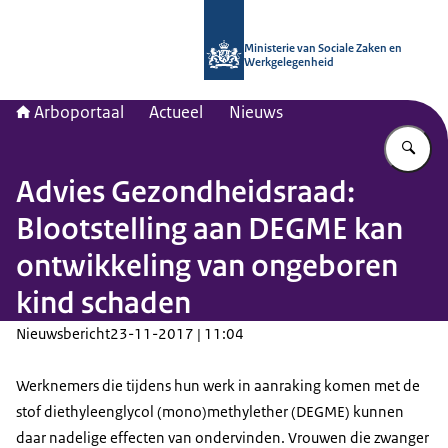
Naar de homepage van Arboportaal
Ministerie van Sociale Zaken en
Werkgelegenheid
Arboportaal
Actueel
Nieuws
Vu
Advies Gezondheidsraad:
Blootstelling aan DEGME kan
ontwikkeling van ongeboren
kind schaden
Nieuwsbericht
23-11-2017 | 11:04
Werknemers die tijdens hun werk in aanraking komen met de
stof diethyleenglycol (mono)methylether (DEGME) kunnen
daar nadelige effecten van ondervinden. Vrouwen die zwanger