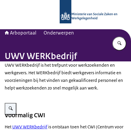
Naar de homepage van Arboportaal
Ministerie van Sociale Zaken en
Werkgelegenheid
Arboportaal
Onderwerpen
Vu
UWV WERKbedrijf
UWV WERKbedrijf is het trefpunt voor werkzoekenden en
werkgevers. Het WERKbedrijf biedt werkgevers informatie en
voorzieningen bij het vinden van gekwalificeerd personeel en
helpt werkzoekenden zo snel mogelijk aan werk.
Vergroot afbeelding UWV WERKbedrijf
Voormalig CWI
Het
UWV WERKbedrijf
is ontstaan toen het CWI (Centrum voor