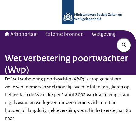
Naar de homepage van Arboportaal
Ministerie van Sociale Zaken en
Werkgelegenheid
Arboportaal
Externe bronnen
Wetgeving
Vu
Wet verbetering poortwachter
(Wvp)
De Wet verbetering poortwachter (WvP) is erop gericht om
zieke werknemers zo snel mogelijk weer te laten terugkeren op
het werk. In de Wvp, die per 1 april 2002 van kracht ging, staan
regels waaraan werkgevers en werknemers zich moeten
houden bij langdurig ziekteverzuim, vooral in het eerste jaar. Ga
naar