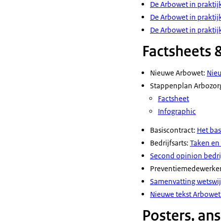
De Arbowet in praktij
De Arbowet in praktij
De Arbowet in prakti
Factsheets 
Nieuwe Arbowet:
Nieu
Stappenplan Arbozorg
Factsheet
Infographic
Basiscontract:
Het bas
Bedrijfsarts:
Taken en 
Second opinion
bedri
Preventiemedewerke
Samenvatting wetswi
Nieuwe tekst Arbowet 
Posters, an