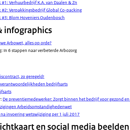
k #1: Verhuurbedrijf K.A. van Daalen & Zn
k #2: Verpakkingsbedrijf Global Co-packing
jk #3: Blom Hoveniers Oudenbosch
& infographics
we Arbowet, alles op orde?
: In 6 stappen naar verbeterde Arbozorg
iscontract, zo geregeld!
verantwoordelijkheden bedrijfsarts
jfsarts
r:
De preventiemedewerker: Zorgt binnen het bedrijf voor gezond en 
jzigingen Arbeidsomstandighedenwet
na invoering wetswijziging per 1 juli 2017
sichtkaart en social media beelden