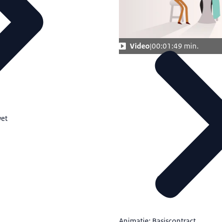
Video
00:01:49 min.
wet
Animatie: Basiscontract