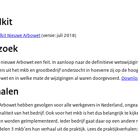
lkit
lkit
Nieuwe Arbowet
(versie: juli 2018)
zoek
e nieuwe Arbowet een feit. In aanloop naar de definitieve wetswijzigi
s uit het mkb en grootbedrijf onderzocht in hoeverre zij op de hoo
owet en in welke mate de wijzigingen al waren doorgevoerd.
Downloa
halen
Arbowet hebben gevolgen voor alle werkgevers in Nederland, ongea
liteit van het bedrijf. Ook voor het mkb is het dus belangrijk te kij
n worden geïmplementeerd. Ieder bedrijf gaat daar op een andere 
delen 3 mkb’ers hun verhaal uit de praktijk. Lees de praktijkverhalen: