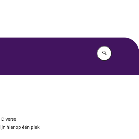
Vul in wat u z
 Diverse
jn hier op één plek