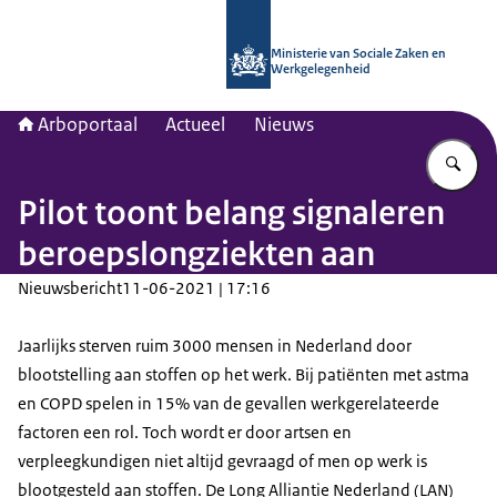
Naar de homepage van Arboportaal
Ministerie van Sociale Zaken en
Werkgelegenheid
Arboportaal
Actueel
Nieuws
Vu
Pilot toont belang signaleren
beroepslongziekten aan
Nieuwsbericht
11-06-2021 | 17:16
Jaarlijks sterven ruim 3000 mensen in Nederland door
blootstelling aan stoffen op het werk. Bij patiënten met astma
en COPD spelen in 15% van de gevallen werkgerelateerde
factoren een rol. Toch wordt er door artsen en
verpleegkundigen niet altijd gevraagd of men op werk is
blootgesteld aan stoffen. De Long Alliantie Nederland (LAN)