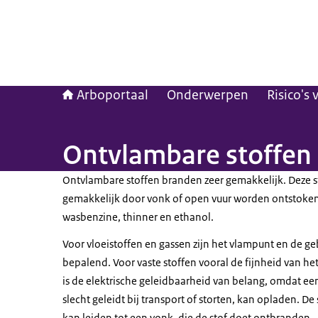
Arboportaal
Onderwerpen
Risico's 
Ontvlambare stoffen
Ontvlambare stoffen branden zeer gemakkelijk. Deze 
gemakkelijk door vonk of open vuur worden ontstoken
wasbenzine, thinner en ethanol.
Voor vloeistoffen en gassen zijn het vlampunt en de g
bepalend. Voor vaste stoffen vooral de fijnheid van he
is de elektrische geleidbaarheid van belang, omdat een s
slecht geleidt bij transport of storten, kan opladen. De
kan leiden tot een vonk, die de stof doet ontbranden.