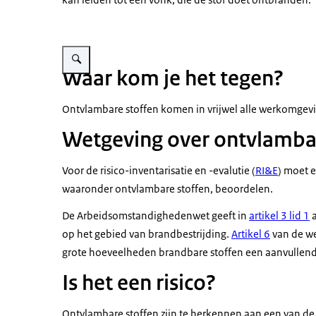
Vergroot afbeelding Gevarenpictogram (zeer) licht ontvlambar
Waar kom je het tegen?
Ontvlambare stoffen komen in vrijwel alle werkomgev
Wetgeving over ontvlambar
Voor de risico-inventarisatie en -evalutie (
RI&E
) moet e
waaronder ontvlambare stoffen, beoordelen.
De Arbeidsomstandighedenwet geeft in
artikel 3 lid 1
a
op het gebied van brandbestrijding.
Artikel 6
van de we
grote hoeveelheden brandbare stoffen een aanvullende 
Is het een risico?
Ontvlambare stoffen zijn te herkennen aan een van de