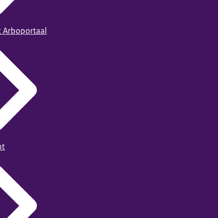
t Arboportaal
ht