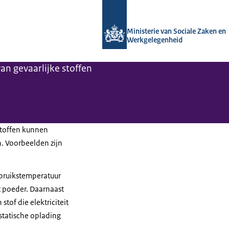
Naar de homepage van Arboportaal
Ministerie van Sociale Zaken en
Werkgelegenheid
van gevaarlijke stoffen
stoffen kunnen
. Voorbeelden zijn
ebruikstemperatuur
t poeder. Daarnaast
tof die elektriciteit
 statische oplading