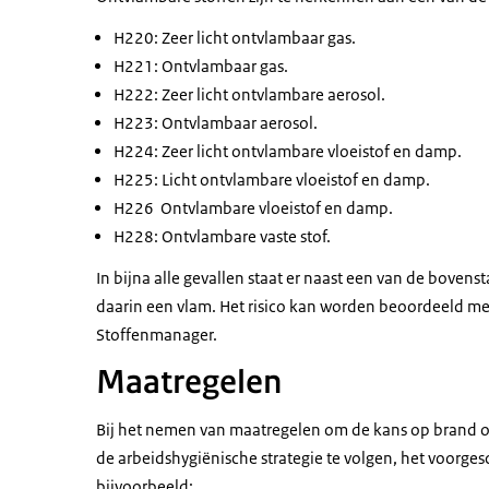
H220: Zeer licht ontvlambaar gas.
H221: Ontvlambaar gas.
H222: Zeer licht ontvlambare aerosol.
H223: Ontvlambaar aerosol.
H224: Zeer licht ontvlambare vloeistof en damp.
H225: Licht ontvlambare vloeistof en damp.
H226 Ontvlambare vloeistof en damp.
H228: Ontvlambare vaste stof.
In bijna alle gevallen staat er naast een van de bove
daarin een vlam. Het risico kan worden beoordeeld m
Stoffenmanager.
Maatregelen
Bij het nemen van maatregelen om de kans op brand of 
de arbeidshygiënische strategie te volgen, het voorg
bijvoorbeeld: