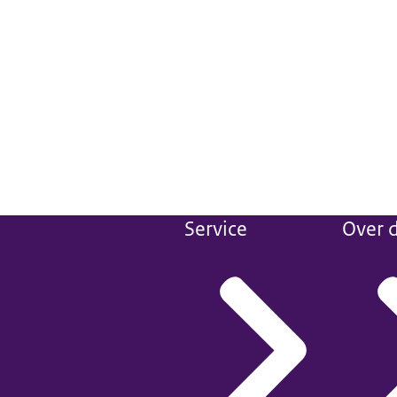
Service
Over d