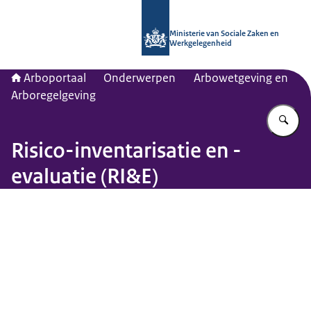
Naar de homepage van Arboportaal
Ministerie van Sociale Zaken en
Werkgelegenheid
Arboportaal
Onderwerpen
Arbowetgeving en
Arboregelgeving
Vu
Risico-inventarisatie en -
evaluatie (RI&E)