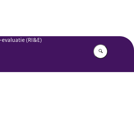
 -evaluatie (RI&E)
Vul in wat u z