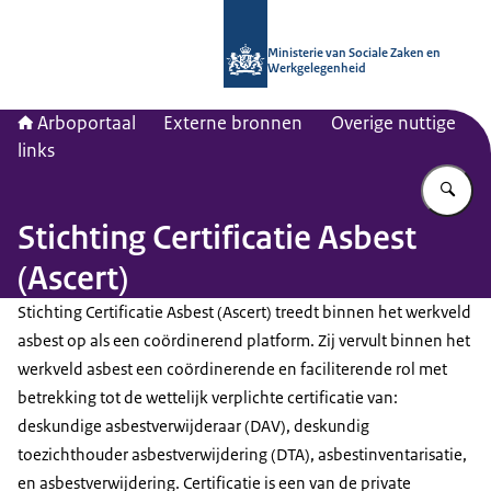
Naar de homepage van Arboportaal
Ministerie van Sociale Zaken en
Werkgelegenheid
Arboportaal
Externe bronnen
Overige nuttige
links
Vu
Stichting Certificatie Asbest
(Ascert)
Stichting Certificatie Asbest (Ascert) treedt binnen het werkveld
asbest op als een coördinerend platform. Zij vervult binnen het
werkveld asbest een coördinerende en faciliterende rol met
betrekking tot de wettelijk verplichte certificatie van:
deskundige asbestverwijderaar (DAV), deskundig
toezichthouder asbestverwijdering (DTA), asbestinventarisatie,
en asbestverwijdering. Certificatie is een van de private