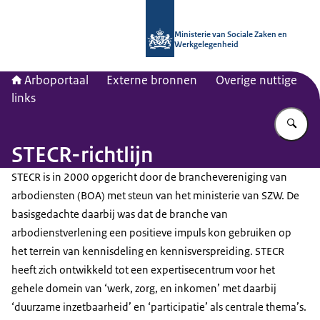
Naar de homepage van Arboportaal
Ministerie van Sociale Zaken en
Werkgelegenheid
Arboportaal
Externe bronnen
Overige nuttige
links
Vu
STECR-richtlijn
STECR is in 2000 opgericht door de branchevereniging van
arbodiensten (BOA) met steun van het ministerie van SZW. De
basisgedachte daarbij was dat de branche van
arbodienstverlening een positieve impuls kon gebruiken op
het terrein van kennisdeling en kennisverspreiding. STECR
heeft zich ontwikkeld tot een expertisecentrum voor het
gehele domein van ‘werk, zorg, en inkomen’ met daarbij
‘duurzame inzetbaarheid’ en ‘participatie’ als centrale thema’s.