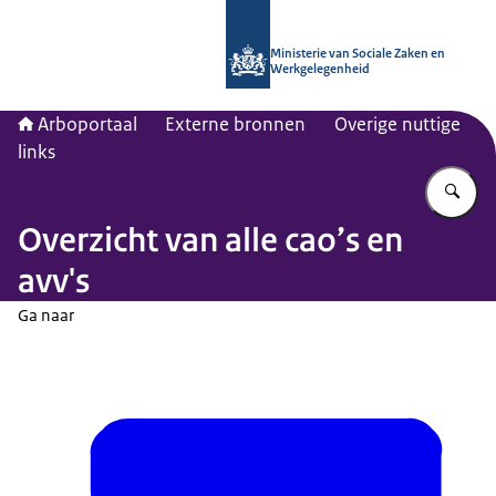
Naar de homepage van Arboportaal
Ministerie van Sociale Zaken en
Werkgelegenheid
Arboportaal
Externe bronnen
Overige nuttige
links
Vu
Overzicht van alle cao’s en
avv's
Ga naar