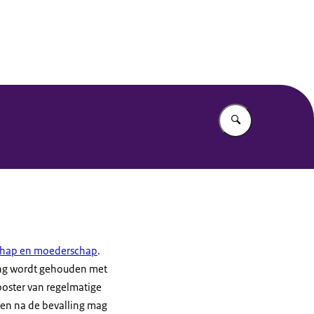
Vul in wat u z
chap en moederschap
.
ning wordt gehouden met
oster van regelmatige
ken na de bevalling mag