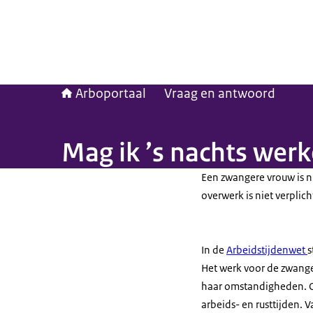
Arboportaal
Vraag en antwoord
Mag ik ’s nachts werk
Een zwangere vrouw is n
overwerk is niet verplich
In de
Arbeidstijdenwet
s
Het werk voor de zwange
haar omstandigheden. O
arbeids- en rusttijden.