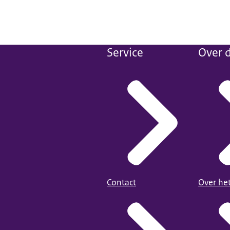
Service
Over d
Contact
Over he