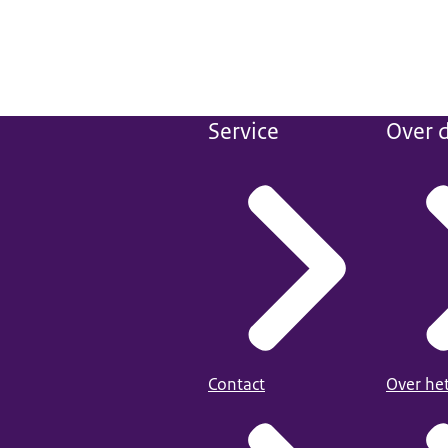
Service
Over d
Contact
Over he