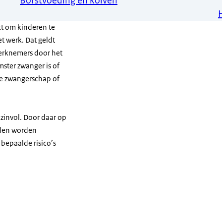
Borstvoeding en kolven
t om kinderen te
het werk. Dat geldt
erknemers door het
ster zwanger is of
de zwangerschap of
g zinvol. Door daar op
gelen worden
 bepaalde risico’s