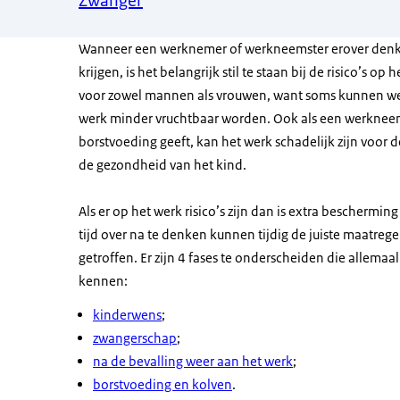
Zwanger
Wanneer een werknemer of werkneemster erover denk
krijgen, is het belangrijk stil te staan bij de risico’s op 
voor zowel mannen als vrouwen, want soms kunnen w
werk minder vruchtbaar worden. Ook als een werkneem
borstvoeding geeft, kan het werk schadelijk zijn voor 
de gezondheid van het kind.
Als er op het werk risico’s zijn dan is extra beschermin
tijd over na te denken kunnen tijdig de juiste maatre
getroffen. Er zijn 4 fases te onderscheiden die allemaal
kennen:
kinderwens
;
zwangerschap
;
na de bevalling weer aan het werk
;
borstvoeding en kolven
.