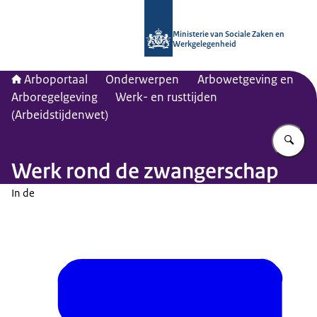
Naar de homepage van Arboportaal
Ministerie van Sociale Zaken en
Werkgelegenheid
Arboportaal
Onderwerpen
Arbowetgeving en
Arboregelgeving
Werk- en rusttijden
(Arbeidstijdenwet)
Vu
Werk rond de zwangerschap
In de