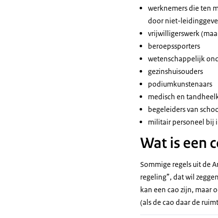
werknemers die ten mi
door niet-leidinggeve
vrijwilligerswerk (ma
beroepssporters
wetenschappelijk on
gezinshuisouders
podiumkunstenaars
medisch en tandheelku
begeleiders van scho
militair personeel bij
Wat is een c
Sommige regels uit de A
regeling”, dat wil zegge
kan een cao zijn, maar
(als de cao daar de ruimt