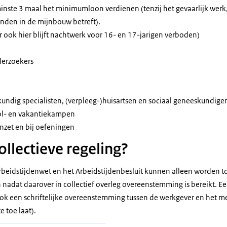
nste 3 maal het minimumloon verdienen (tenzij het gevaarlijk werk,
nden in de mijnbouw betreft).
ar ook hier blijft nachtwerk voor 16- en 17-jarigen verboden)
derzoekers
ndig specialisten, (verpleeg-)huisartsen en sociaal geneeskundige
ol- en vakantiekampen
 inzet en bij oefeningen
ollectieve regeling?
rbeidstijdenwet en het Arbeidstijdenbesluit kunnen alleen worden to
n nadat daarover in collectief overleg overeenstemming is bereikt. Ee
 ook een schriftelijke overeenstemming tussen de werkgever en het
e toe laat).