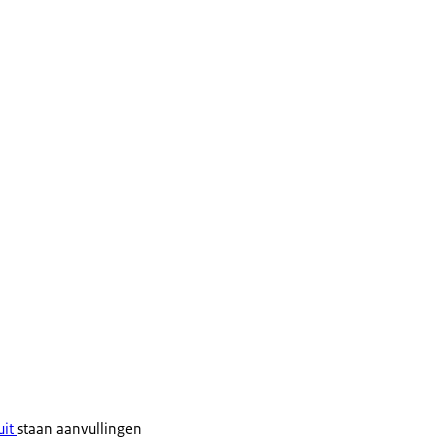
uit
staan aanvullingen