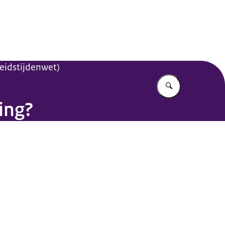
beidstijdenwet)
Vul in wat u z
ing?