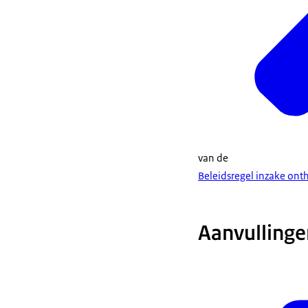
van de
Beleidsregel inzake ont
Aanvullinge