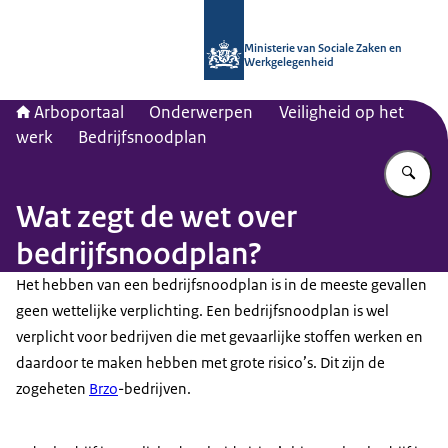
Naar de homepage van Arboportaal
Ministerie van Sociale Zaken en
Werkgelegenheid
Arboportaal
Onderwerpen
Veiligheid op het
werk
Bedrijfsnoodplan
Vu
Wat zegt de wet over
bedrijfsnoodplan?
Het hebben van een bedrijfsnoodplan is in de meeste gevallen
geen wettelijke verplichting. Een bedrijfsnoodplan is wel
verplicht voor bedrijven die met gevaarlijke stoffen werken en
daardoor te maken hebben met grote risico’s. Dit zijn de
zogeheten
Brzo
-bedrijven.