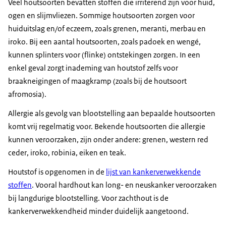
Veel houtsoorten bevatten stoffen die irriterend zijn voor huid,
ogen en slijmvliezen. Sommige houtsoorten zorgen voor
huiduitslag en/of eczeem, zoals grenen, meranti, merbau en
iroko. Bij een aantal houtsoorten, zoals padoek en wengé,
kunnen splinters voor (flinke) ontstekingen zorgen. In een
enkel geval zorgt inademing van houtstof zelfs voor
braakneigingen of maagkramp (zoals bij de houtsoort
afromosia).
Allergie als gevolg van blootstelling aan bepaalde houtsoorten
komt vrij regelmatig voor. Bekende houtsoorten die allergie
kunnen veroorzaken, zijn onder andere: grenen,
western red
ceder
, iroko, robinia, eiken en
teak
.
Houtstof is opgenomen in de
lijst van kankerverwekkende
stoffen
. Vooral hardhout kan long- en neuskanker veroorzaken
bij langdurige blootstelling. Voor zachthout is de
kankerverwekkendheid minder duidelijk aangetoond.