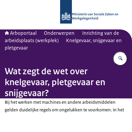
Naar de homepage van Arboportaal
Ministerie van Sociale Zaken en
Werkgelegenheid
Arboportaal
Onderwerpen
Inrichting van de
arbeidsplaats (werkplek)
Knelgevaar, snijgevaar en
pletgevaar
Vu
Wat zegt de wet over
knelgevaar, pletgevaar en
snijgevaar?
Bij het werken met machines en andere arbeidsmiddelen
gelden duidelijke regels om ongelukken te voorkomen. In het