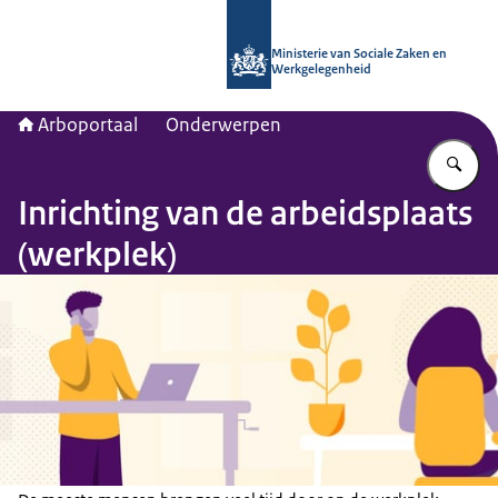
Naar de homepage van Arboportaal
Ministerie van Sociale Zaken en
Werkgelegenheid
Arboportaal
Onderwerpen
Vu
Inrichting van de arbeidsplaats
(werkplek)