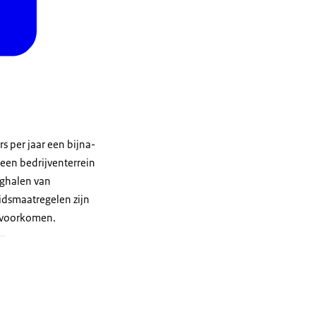
s per jaar een bijna-
een bedrijventerrein
eghalen van
eidsmaatregelen zijn
 voorkomen.