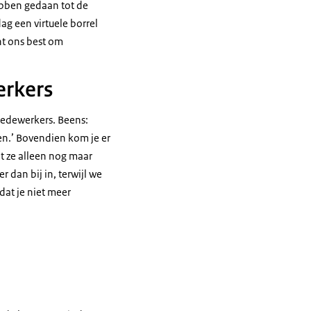
ebben gedaan tot de
ag een virtuele borrel
ht ons best om
erkers
medewerkers. Beens:
oen.’ Bovendien kom je er
t ze alleen nog maar
r dan bij in, terwijl we
dat je niet meer