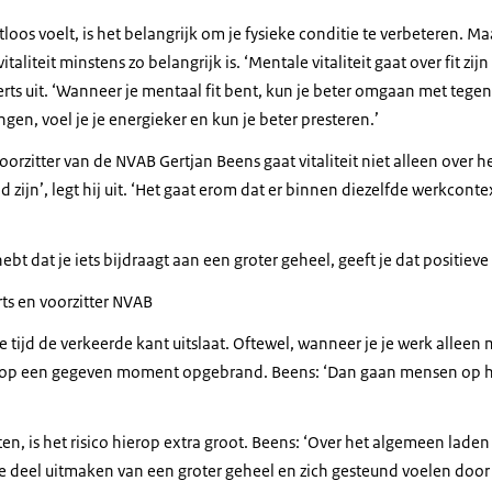
loos voelt, is het belangrijk om je fysieke conditie te verbeteren. M
taliteit minstens zo belangrijk is. ‘Mentale vitaliteit gaat over fit zijn
rts uit. ‘Wanneer je mentaal fit bent, kun je beter omgaan met tege
ngen, voel je je energieker en kun je beter presteren.’
oorzitter van de NVAB Gertjan Beens gaat vitaliteit niet alleen over h
 zijn’, legt hij uit. ‘Het gaat erom dat er binnen diezelfde werkcont
bt dat je iets bijdraagt aan een groter geheel, geeft je dat positieve
rts en voorzitter NVAB
tijd de verkeerde kant uitslaat. Oftewel, wanneer je je werk alleen 
je op een gegeven moment opgebrand. Beens: ‘Dan gaan mensen op hu
ten, is het risico hierop extra groot. Beens: ‘Over het algemeen la
e deel uitmaken van een groter geheel en zich gesteund voelen door 