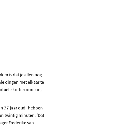
ken is dat je allen nog
ale dingen met elkaar te
rtuele koffiecorner in,
en 37 jaar oud- hebben
an twintig minuten. ‘Dat
nager Frederike van