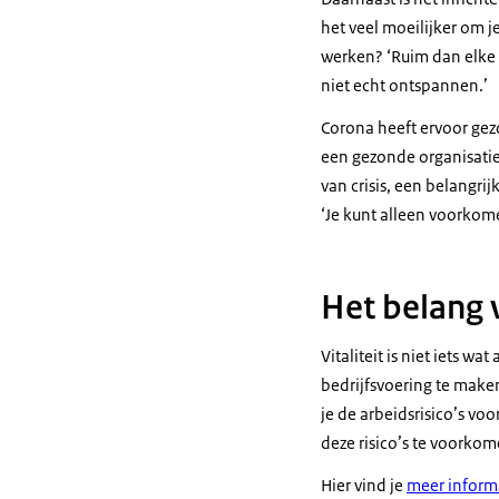
het veel moeilijker om j
werken? ‘Ruim dan elke d
niet echt ontspannen.’
Corona heeft ervoor gezo
een gezonde organisatie 
van crisis, een belangri
‘Je kunt alleen voorkome
Het belang v
Vitaliteit is niet iets w
bedrijfsvoering te maken
je de arbeidsrisico’s v
deze risico’s te voorkom
Hier vind je
meer inform