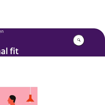
en
Vul in wat u z
l fit