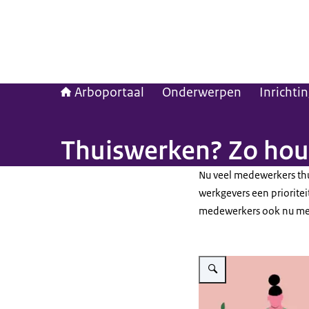
Arboportaal
Onderwerpen
Inrichti
Thuiswerken? Zo houd
Nu veel medewerkers thui
werkgevers een prioriteit
medewerkers ook nu ment
Vergroot afbeelding Coverbee