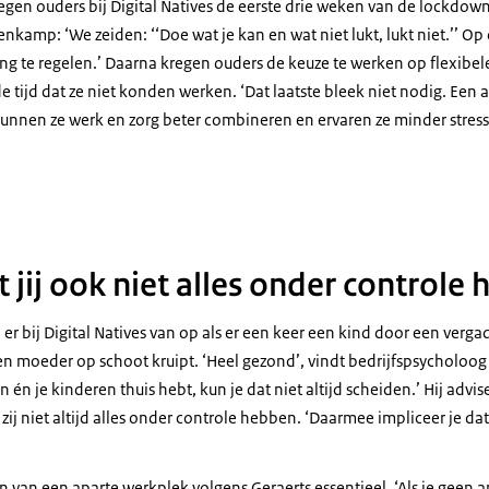
egen ouders bij
Digital Natives
de eerste drie weken van de
lockdow
kamp: ‘We zeiden: ‘‘Doe wat je kan en wat niet lukt, lukt niet.’’ O
g te regelen.’ Daarna kregen ouders de keuze te werken op flexibele
 tijd dat ze niet konden werken. ‘Dat laatste bleek niet nodig. Een
kunnen ze werk en zorg beter combineren en ervaren ze minder stress
ng mentale vitaliteit
t jij ook niet alles onder controle 
er bij
Digital Natives
van op als er een keer een kind door een verg
 en moeder op schoot kruipt. ‘Heel gezond’, vindt bedrijfspsycholoo
én je kinderen thuis hebt, kun je dat niet altijd scheiden.’ Hij adv
zij niet altijd alles onder controle hebben. ‘Daarmee impliceer je dat 
en van een aparte werkplek volgens Geraerts essentieel. ‘Als je geen 