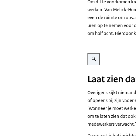
Om dit te voorkomen kr
werken. Van Melick-Huren
even de ruimte om opvan
uren op te nemen voor de
om half acht. Hierdoor 
Vergroot afbeelding Afbeeldi
Laat zien da
Overigens kijkt niemand 
of opeens bij zijn vader
‘Wanneer je moet werken 
om te laten zien dat ook 
medewerkers verwacht.’
Daarnaast is het inricht