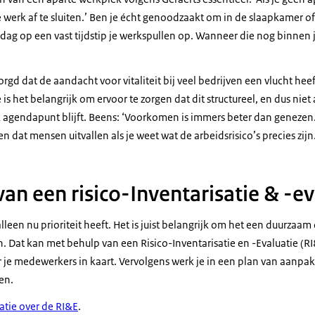
e werk af te sluiten.’ Ben je écht genoodzaakt om in de slaapkamer o
ag op een vast tijdstip je werkspullen op. Wanneer die nog binnen je
rgd dat de aandacht voor vitaliteit bij veel bedrijven een vlucht h
is het belangrijk om ervoor te zorgen dat dit structureel, en dus ni
jk agendapunt blijft. Beens: ‘Voorkomen is immers beter dan genezen.’
n dat mensen uitvallen als je weet wat de arbeidsrisico’s precies zijn
an een risico-Inventarisatie & -ev
at alleen nu prioriteit heeft. Het is juist belangrijk om het een duurzaa
. Dat kan met behulp van een Risico-Inventarisatie en -Evaluatie (R
oor je medewerkers in kaart. Vervolgens werk je in een plan van aanp
en.
atie over de RI&E
.