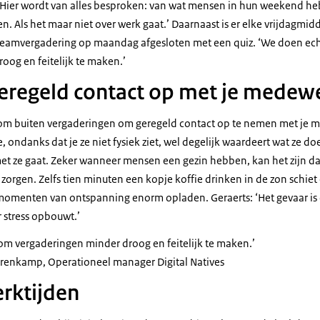
‘Hier wordt van alles besproken: van wat mensen in hun weekend h
. Als het maar niet over werk gaat.’ Daarnaast is er elke vrijdagmidd
 teamvergadering op maandag afgesloten met een quiz. ‘We doen ec
oog en feitelijk te maken.’
eregeld contact op met je medew
 om buiten vergaderingen om geregeld contact op te nemen met je 
e, ondanks dat je ze niet fysiek ziet, wel degelijk waardeert wat ze d
met ze gaat. Zeker wanneer mensen een gezin hebben, kan het zijn da
zorgen. Zelfs tien minuten een kopje koffie drinken in de zon schiet e
e momenten van ontspanning enorm opladen. Geraerts: ‘Het gevaar is 
 stress opbouwt.’
om vergaderingen minder droog en feitelijk te maken.’
Hurenkamp, Operationeel manager
Digital Natives
erktijden