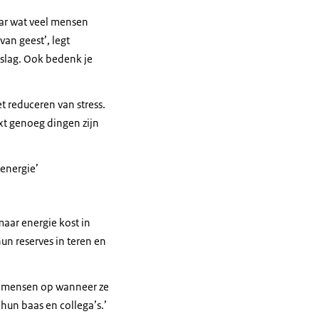
aar wat veel mensen
 van geest’, legt
nslag. Ook bedenk je
et reduceren van stress.
ext genoeg dingen zijn
 energie’
maar energie kost in
n reserves in teren en
den mensen op wanneer ze
hun baas en collega’s.’