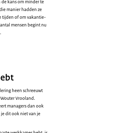
n
de kans om minder te
p die manier hadden ze
 tijden of om vakantie-
 aantal mensen begint nu
.
hebt
adering heen schreeuwt
g Wouter Vrooland.
iseert managers dan ook
je dit ook niet van je
aparte werkkamer hebt, is