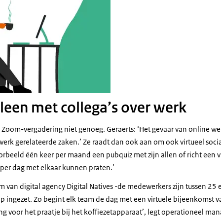
lleen met collega’s over werk
e Zoom-vergadering niet genoeg. Geraerts: ‘Het gevaar van online wer
werk gerelateerde zaken.’ Ze raadt dan ook aan om ook virtueel soci
orbeeld één keer per maand een pubquiz met zijn allen of richt een vi
per dag met elkaar kunnen praten.’
eam van
digital agency Digital Natives
-de medewerkers zijn tussen 25 
op ingezet. Zo begint elk team de dag met een virtuele bijeenkomst v
ing voor het praatje bij het koffiezetapparaat’, legt operationeel ma