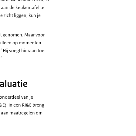
f aan de keukentafel te
 zicht liggen, kun je
eeft genomen. Maar voor
et alleen op momenten
 Hij voegt hieraan toe:
.’
aluatie
m onderdeel van je
I&E). In een RI&E breng
ak aan maatregelen om