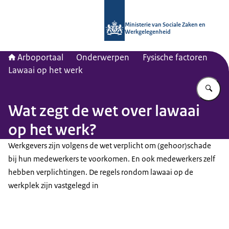
Naar de homepage van Arboportaal
Ministerie van Sociale Zaken en
Werkgelegenheid
Arboportaal
Onderwerpen
Fysische factoren
Lawaai op het werk
Vu
Wat zegt de wet over lawaai
op het werk?
Werkgevers zijn volgens de wet verplicht om (gehoor)schade
bij hun medewerkers te voorkomen. En ook medewerkers zelf
hebben verplichtingen. De regels rondom lawaai op de
werkplek zijn vastgelegd in