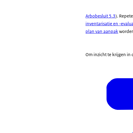
Arbobesluit 5.3
). Repet
inventarisatie en -evalua
plan van aanpak
worden 
Om inzicht te krijgen in