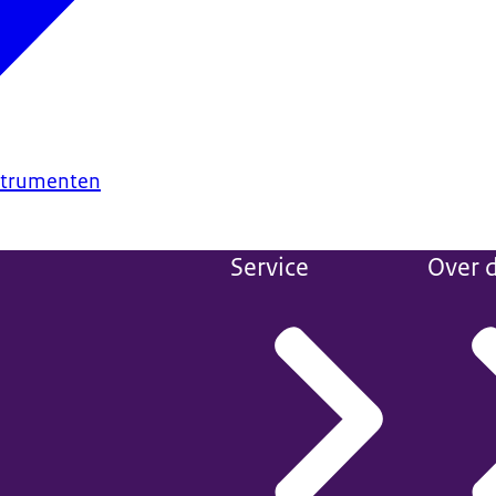
nstrumenten
Service
Over d