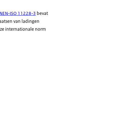
m NEN-ISO 11228-3
bevat
aatsen van ladingen
eze internationale norm