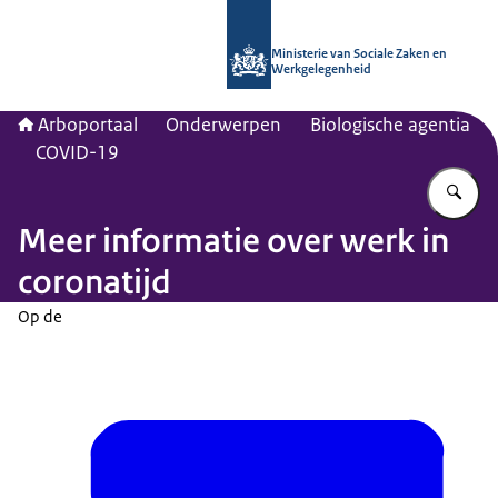
Naar de homepage van Arboportaal
Ministerie van Sociale Zaken en
Werkgelegenheid
Arboportaal
Onderwerpen
Biologische agentia
COVID-19
Vu
Meer informatie over werk in
coronatijd
Op de