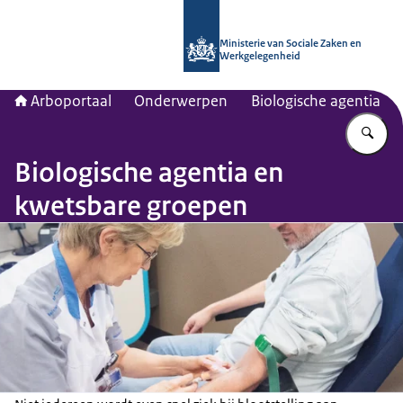
Naar de homepage van Arboportaal
Ministerie van Sociale Zaken en
Werkgelegenheid
Arboportaal
Onderwerpen
Biologische agentia
Vu
Biologische agentia en
kwetsbare groepen