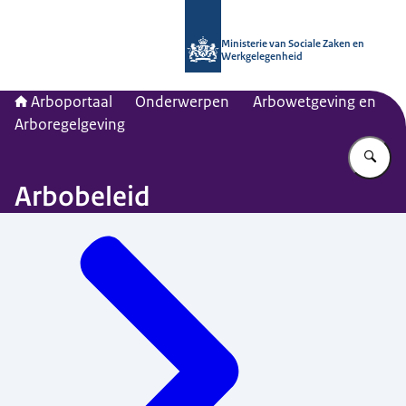
Naar de homepage van Arboportaal
Ministerie van Sociale Zaken en
Werkgelegenheid
Arboportaal
Onderwerpen
Arbowetgeving en
Arboregelgeving
Vu
Arbobeleid
Menu