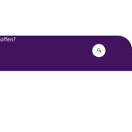
toffen?
Vul in wat u z