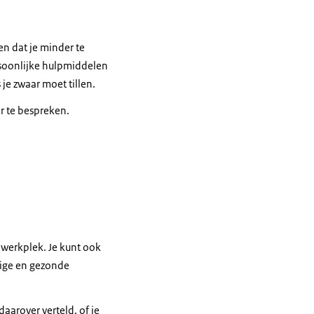
en dat je minder te
rsoonlijke hulpmiddelen
 je zwaar moet tillen.
.
r te bespreken.
 werkplek. Je kunt ook
lige en gezonde
aarover verteld, of je