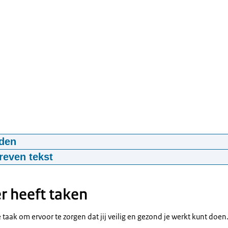
den
eilig?
reven tekst
01:05
mp4
11,5 MB
 ziek worden van je werk.
s je werkt met gevaarlijke stoffen, zoals kwartsstof of lasrook.
r heeft taken
 zwaar lichamelijk werk doet.
llen, veel bukken, of steeds dezelfde beweging maken.
taak om ervoor te zorgen dat jij veilig en gezond je werkt kunt doen.
je ziek wordt van je werk?