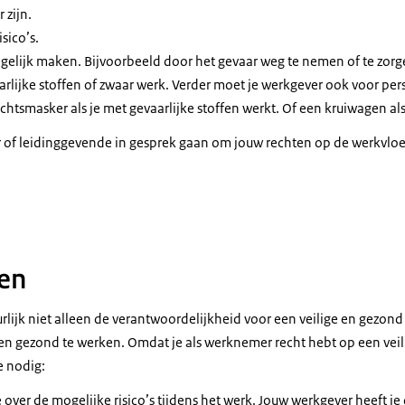
 zijn.
grijk dat je veilig werkt.
isico’s.
oet daarvoor zorgen.
mogelijk maken. Bijvoorbeeld door het gevaar weg te nemen of te zorg
dingen doen.
lijke stoffen of zwaar werk. Verder moet je werkgever ook voor pe
 moet weten dat de gevaren zijn.
chtsmasker als je met gevaarlijke stoffen werkt. Of een kruiwagen als
arover vertellen.
t je last kunt krijgen van je longen, als je gevaarlijke stoffen inademt
r of leidinggevende in gesprek gaan om jouw rechten op de werkvloe
nt krijgen van je rug, als je te zwaar tilt.
r moet de gevaren zo klein mogelijk maken.
ratie van een werkgever in gesprek met een werknemer
oor je hulpmiddelen te geven.
htsmasker zodat je geen gevaarlijke stoffen inademt.
n zodat je zware spullen niet zelf hoeft te tillen.
ten
ten? Ga naar www.hoewerkikveilig.nl.
rlijk niet alleen de verantwoordelijkheid voor een veilige en gezond
g en gezond te werken. Omdat je als werknemer recht hebt op een vei
e nodig:
ver de mogelijke risico’s tijdens het werk. Jouw werkgever heeft je d