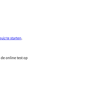
uiz te starten
.
 de online test op