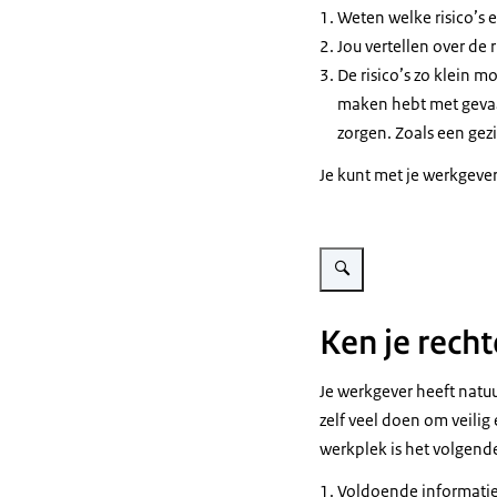
Weten welke risico’s er
Dan is het belan
Download
Jou vertellen over de r
Je werkgever m
De risico’s zo klein 
Hij moet twee 
maken hebt met gevaar
1: Je werkgever
zorgen. Zoals een gezi
Hij moet jou da
Bijvoorbeeld da
Je kunt met je werkgeve
Of dat je last ku
2: Je werkgeve
Vergroot afbeelding Illust
Bijvoorbeeld d
Zoals een gezic
Of een kruiwage
Ken je rech
Wil je meer we
Je werkgever heeft natuu
zelf veel doen om veili
werkplek is het volgend
Voldoende informatie o