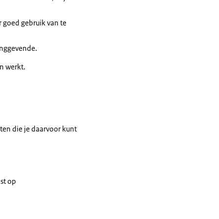
r goed gebruik van te
inggevende.
en werkt.
sten die je daarvoor kunt
est op