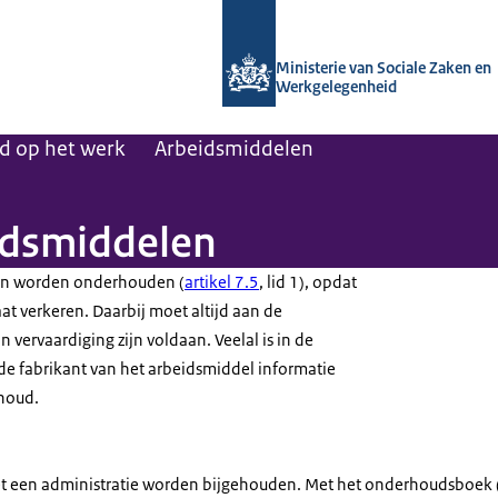
Naar de homepage van Arboportaal
Ministerie van Sociale Zaken en
Werkgelegenheid
id op het werk
Arbeidsmiddelen
idsmiddelen
n worden onderhouden (
artikel 7.5
, lid 1), opdat
aat verkeren. Daarbij moet altijd aan de
n vervaardiging zijn voldaan. Veelal is in de
de fabrikant van het arbeidsmiddel informatie
houd.
 een administratie worden bijgehouden. Met het onderhoudsboek 