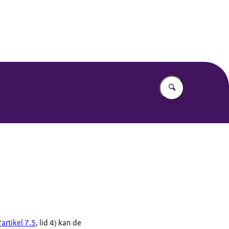
Vul in wat u z
(
artikel 7.5
, lid 4) kan de