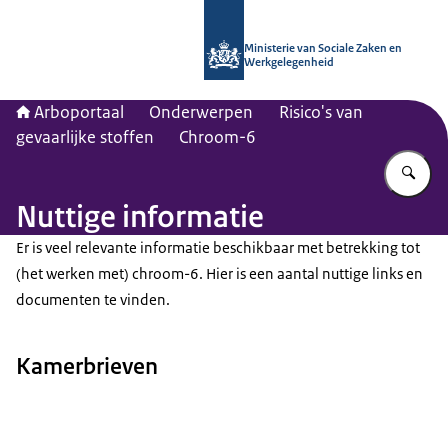
Naar de homepage van Arboportaal
Ministerie van Sociale Zaken en
Werkgelegenheid
Arboportaal
Onderwerpen
Risico's van
gevaarlijke stoffen
Chroom-6
Vu
Nuttige informatie
Er is veel relevante informatie beschikbaar met betrekking tot
(het werken met) chroom-6. Hier is een aantal nuttige links en
documenten te vinden.
Kamerbrieven