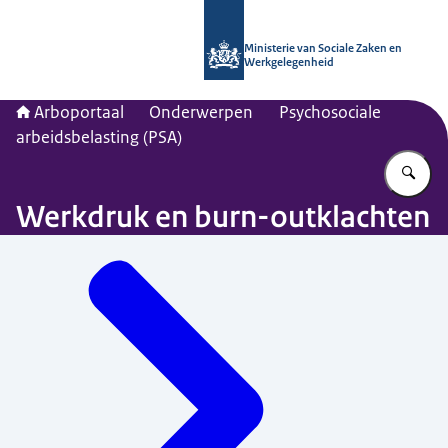
Naar de homepage van Arboportaal
Ministerie van Sociale Zaken en
Werkgelegenheid
Arboportaal
Onderwerpen
Psychosociale
arbeidsbelasting (PSA)
Vu
Werkdruk en burn-outklachten
Menu