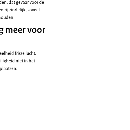
den, dat gevaar voor de
zij zindelijk, zoveel
ehouden.
og meer voor
elheid frisse lucht.
igheid niet in het
splaatsen: