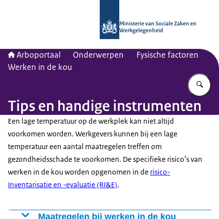
Naar de homepage van Arboportaal
Ministerie van Sociale Zaken en
Werkgelegenheid
Arboportaal
Onderwerpen
Fysische factoren
Werken in de kou
Vu
Tips en handige instrumenten
Een lage temperatuur op de werkplek kan niet altijd
voorkomen worden. Werkgevers kunnen bij een lage
temperatuur een aantal maatregelen treffen om
gezondheidsschade te voorkomen. De specifieke risico’s van
werken in de kou worden opgenomen in de
risico-
Inventarisatie en -evaluatie (RI&E)
.
Maatregelen bij werken in de kou