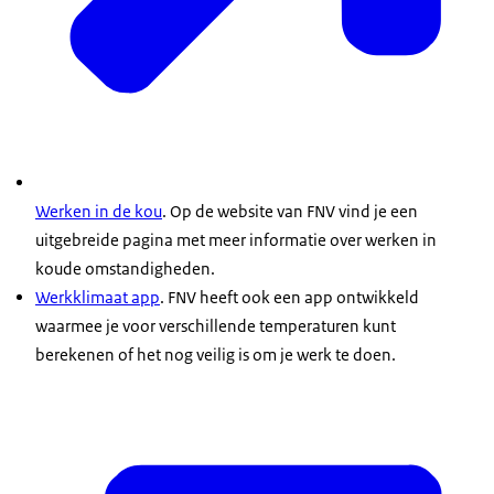
De bouw heeft speciale regels opgesteld voor het
het loon van de werknemer gewoon doorbetaald
werken onder koude omstandigheden op de
door de werkgever.
bouwplaats. Deze regels zijn terug te vinden in de
cao
voor Bouwnijverheid
. Een aantal belangrijke regels vind
Ook in andere cao’s zijn afspraken opgenomen over
je hieronder.
werken in de kou. Kijk voor meer informatie op de
website van FNV
.
Werken in de kou
. Op de website van FNV vind je een
uitgebreide pagina met meer informatie over werken in
koude omstandigheden.
Werkklimaat app
. FNV heeft ook een app ontwikkeld
waarmee je voor verschillende temperaturen kunt
berekenen of het nog veilig is om je werk te doen.