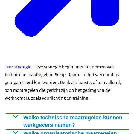
TOP-strategie
. Deze strategie begint met het nemen van
technische maatregelen. Bekijk daarna of het werk anders
georganiseerd kan worden. Denk als laatste, of aanvullend,
aan maatregelen die gericht zijn op het gedrag van de
werknemers, zoals voorlichting en training.
Welke technische maatregelen kunnen
werkgevers nemen?
Voorbeelden om de risico’s door tillen of dragen te
Welke organisatorische maatregelen