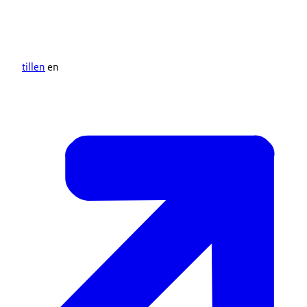
tillen
en