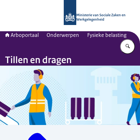
Naar de homepage van Arboportaal
Ministerie van Sociale Zaken en
Werkgelegenheid
Arboportaal
Onderwerpen
Fysieke belasting
Vu
Tillen en dragen
Menu