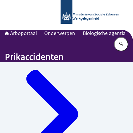
Naar de homepage van Arboportaal
Ministerie van Sociale Zaken en
Werkgelegenheid
Arboportaal
Onderwerpen
Biologische agentia
Vu
Prikaccidenten
Menu