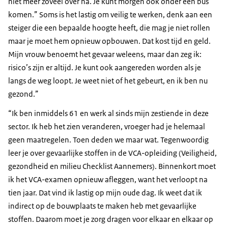
niet meer zoveel over na. Je kunt morgen ook onder een bus
komen.” Soms is het lastig om veilig te werken, denk aan een
steiger die een bepaalde hoogte heeft, die mag je niet rollen
maar je moet hem opnieuw opbouwen. Dat kost tijd en geld.
Mijn vrouw benoemt het gevaar weleens, maar dan zeg ik:
risico’s zijn er altijd. Je kunt ook aangereden worden als je
langs de weg loopt. Je weet niet of het gebeurt, en ik ben nu
gezond.”
“Ik ben inmiddels 61 en werk al sinds mijn zestiende in deze
sector. Ik heb het zien veranderen, vroeger had je helemaal
geen maatregelen. Toen deden we maar wat. Tegenwoordig
leer je over gevaarlijke stoffen in de VCA-opleiding (Veiligheid,
gezondheid en milieu Checklist Aannemers). Binnenkort moet
ik het VCA-examen opnieuw afleggen, want het verloopt na
tien jaar. Dat vind ik lastig op mijn oude dag. Ik weet dat ik
indirect op de bouwplaats te maken heb met gevaarlijke
stoffen. Daarom moet je zorg dragen voor elkaar en elkaar op