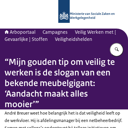
Naar de homepage van Arboportaal
Ministerie van Sociale Zaken en
Werkgelegenheid
Arboportaal
Campagnes
Veilig Werken met [
Gevaarlijke ] Stoffen
Veiligheidshelden
Vu
“Mijn gouden tip om veilig te
werken is de slogan van een
bekende meubelgigant:
‘Aandacht maakt alles
mooier’”
André Breuer weet hoe belangrijk het is dat veiligheid leeft op
de werkvloer. Hij is afdelingsmanager bij een netbeheerbedrijf.
Samen met collega’s ondersteunt hij talloze initiatieven om