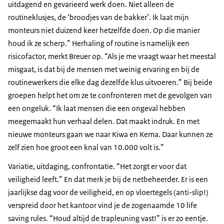
uitdagend en gevarieerd werk doen. Niet alleen de
routineklusjes, de ‘broodjes van de bakker’. Ik laat mijn
monteurs niet duizend keer hetzelfde doen. Op die manier
houd ik ze scherp.” Herhaling of routine is namelijk een
risicofactor, merkt Breuer op. “Als je me vraagt waar het meestal
misgaat, is dat bij de mensen met weinig ervaring en bij de
routinewerkers die elke dag dezelfde klus uitvoeren.” Bij beide
groepen helpt het om ze te confronteren met de gevolgen van
een ongeluk. “Ik laat mensen die een ongeval hebben
meegemaakt hun verhaal delen. Dat maakt indruk. En met
nieuwe monteurs gaan we naar Kiwa en Kema. Daar kunnen ze
zelf zien hoe groot een knal van 10.000 volt is.”
Variatie, uitdaging, confrontatie. “Het zorgt er voor dat
veiligheid leeft.” En dat merk je bij de netbeheerder. Er is een
jaarlijkse dag voor de veiligheid, en op vloertegels (anti-slip!)
verspreid door het kantoor vind je de zogenaamde 10
life
saving rules
. “Houd altijd de trapleuning vast!” is er zo eentje.