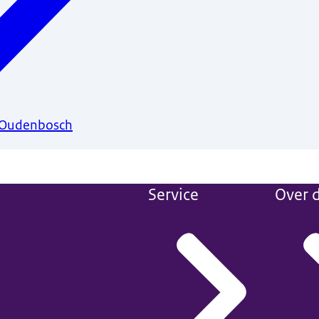
 Oudenbosch
Service
Over d