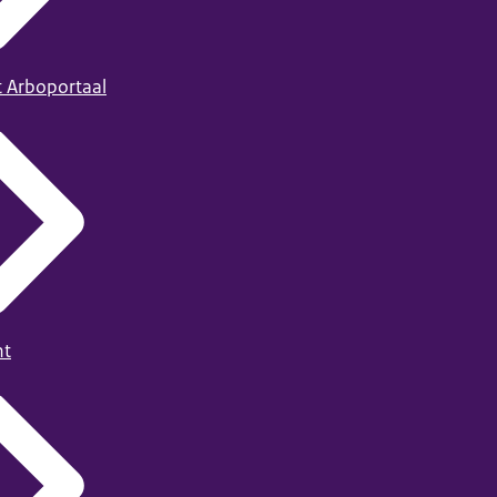
t Arboportaal
ht