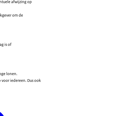
tuele afwijzing op
erkgever om de
g is of
oge lonen.
 voor iedereen. Dus ook