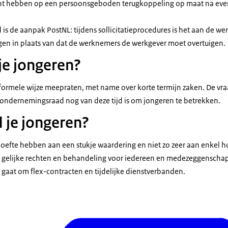
t hebben op een persoonsgeboden terugkoppeling op maat na even
 is de aanpak PostNL: tijdens sollicitatieprocedures is het aan de w
gen in plaats van dat de werknemers de werkgever moet overtuigen.
je jongeren?
formele wijze meepraten, met name over korte termijn zaken. De vraa
ndernemingsraad nog van deze tijd is om jongeren te betrekken.
 je jongeren?
efte hebben aan een stukje waardering en niet zo zeer aan enkel h
 gelijke rechten en behandeling voor iedereen en medezeggenschap
t gaat om flex-contracten en tijdelijke dienstverbanden.