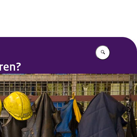
Vul in wat u z
ren?