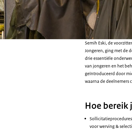
Semih Eski, de voorzitte
Jongeren, ging met de de
drie essentiële onderwe
van jongeren en het be
geïntroduceerd door midd
waarna de deelnemers c
Hoe bereik 
Sollicitatieprocedur
voor werving & selecti